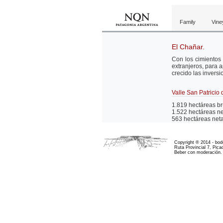
Family
Vine
El Chañar.
Con los cimientos 
extranjeros, para 
crecido las inversi
Valle San Patricio
1.819 hectáreas br
1.522 hectáreas ne
563 hectáreas neta
Copyright ® 2014 - bod
Ruta Provincial 7, Pic
Beber con moderación. 