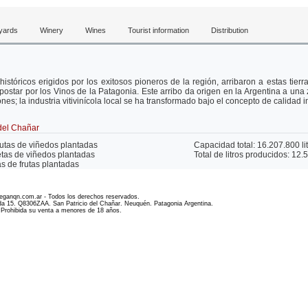
yards
Winery
Wines
Tourist information
Distribution
históricos erigidos por los exitosos pioneros de la región, arribaron a estas tier
apostar por los Vinos de la Patagonia. Este arribo da origen en la Argentina a una 
ones; la industria vitivinícola local se ha transformado bajo el concepto de calidad i
 del Chañar
utas de viñedos plantadas
Capacidad total: 16.207.800 li
tas de viñedos plantadas
Total de litros producidos: 12.
s de frutas plantadas
eganqn.com.ar - Todos los derechos reservados.
ada 15. Q8306ZAA. San Patricio del Chañar. Neuquén. Patagonia Argentina.
Prohibida su venta a menores de 18 años.